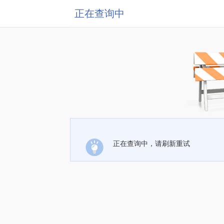
正在查询中
正在查询中，请刷新重试